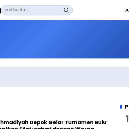
Pencarian
J
untuk:
#
Zuhairi Misrawi
#
Zoom
#
Zero Waste
#
Zaki Firdaus
#
Zafrullah Ahmad Pontoh
No Recent Searches Yet.
P
hmadiyah Depok Gelar Turnamen Bulu
Eratkan Silaturahmi dengan Warga