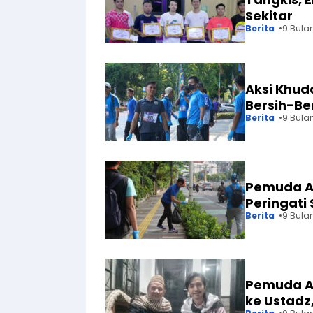
Sekitar
Berita
9 Bula
Aksi Khu
Bersih-Be
Berita
9 Bula
Pemuda A
Peringat
Berita
9 Bula
Pemuda A
ke Ustadz,