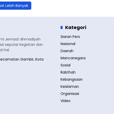
at Lebih Banyak
Kategori
Siaran Pers
smi Jemaat Ahmadiyah
Nasional
si seputar kegiatan dan
 hal.
Daerah
Mancanegara
a, Kecamatan Gambir, Kota
Sosial
Rabthah
Kebangsaan
Keislaman
Organisasi
Video