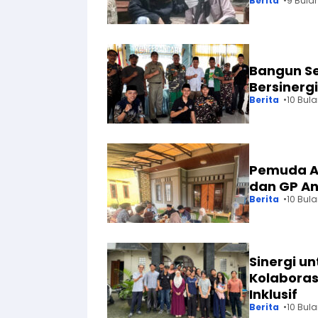
Berita
9 Bula
Bangun Se
Bersinerg
Berita
10 Bul
Pemuda A
dan GP An
Berita
10 Bul
Sinergi u
Kolabora
Inklusif
Berita
10 Bul