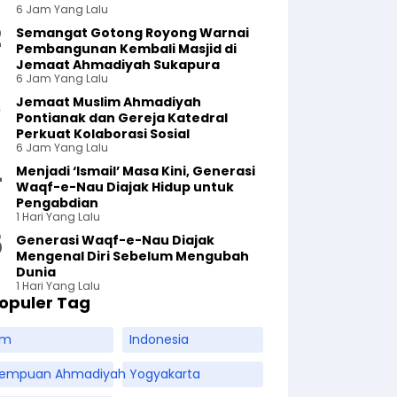
6 Jam Yang Lalu
Semangat Gotong Royong Warnai
Pembangunan Kembali Masjid di
Jemaat Ahmadiyah Sukapura
6 Jam Yang Lalu
Jemaat Muslim Ahmadiyah
Pontianak dan Gereja Katedral
Perkuat Kolaborasi Sosial
6 Jam Yang Lalu
Menjadi ‘Ismail’ Masa Kini, Generasi
Waqf-e-Nau Diajak Hidup untuk
Pengabdian
1 Hari Yang Lalu
Generasi Waqf-e-Nau Diajak
Mengenal Diri Sebelum Mengubah
Dunia
1 Hari Yang Lalu
opuler Tag
am
Indonesia
rempuan Ahmadiyah
Yogyakarta