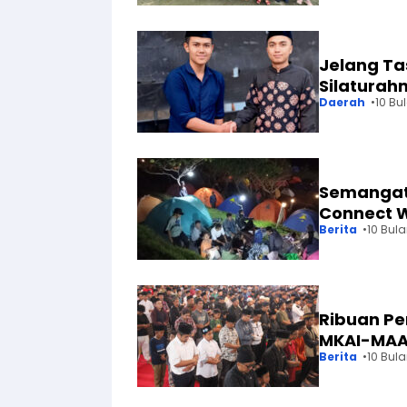
Jelang T
Silaturah
Daerah
10 Bu
Semangat
Connect W
Berita
10 Bul
Ribuan Pe
MKAI-MAAI
Berita
10 Bul