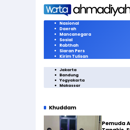
Langsung
ke
konten
Nasional
Daerah
Mancanegara
Sosial
Rabthah
Siaran Pers
Kirim Tulisan
Jakarta
Bandung
Yogyakarta
Makassar
Khuddam
Pemuda A
Tangkis, 