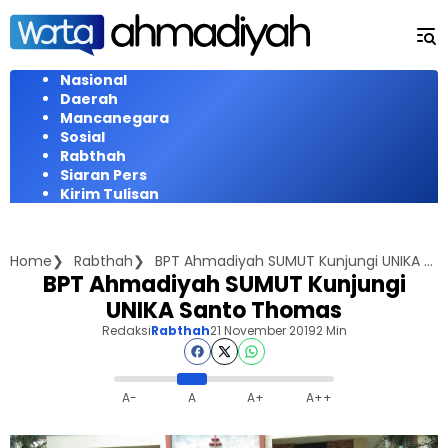
Langsung
ke
konten
Nasional
Daerah
Mancanegara
Sosial
Rabthah
Siaran Pers
Kirim Tulisan
Home
Rabthah
BPT Ahmadiyah SUMUT Kunjungi UNIKA Santo Thomas
BPT Ahmadiyah SUMUT Kunjungi
UNIKA Santo Thomas
Redaksi
Rabthah
21 November 2019
2 Min
A-
A
A+
A++