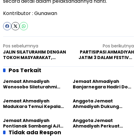
secara detail dalam pelaksanaannya nanti.
Kontributor : Gunawan
Pos sebelumnya
Pos berikutnya
JALIN SILATURAHIM DENGAN
PARTISIPASI AHMADIYAH
TOKOH MASYARAKAT,
JATIM 3 DALAM FESTIVAL
KAPOLRES KUTAI BARAT
HAM
SAMPAIKAN PESAN
Pos Terkait
KAMTIBMAS.
Jemaat Ahmadiyah
Jemaat Ahmadiyah
Wonosobo Silaturahmi
Banjarnegara Hadiri Doa
Hangat dengan Jemaat
Bersama Tasyakuran
GPdI Eben Haezer
Nyadran Warga
Jemaat Ahmadiyah
Anggota Jemaat
Madukara Temui Kepala
Ahmadiyah Dukung
Desa Limbangan,
Peluncuran Strategi
Komitmen Jaga
Kolaborasi Klinik KBB DIY
Jemaat Ahmadiyah
Anggota Jemaat
Kerukunan
Pontianak Sambangi AJI,
Ahmadiyah Perkuat
Bahas Kolaborasi Positif
Tidak ada Respon
Jejaring Lintas Iman
Lewat Learning and