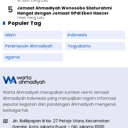
16 Jam Yang Lalu
Terbuka
Jemaat Ahmadiyah Wonosobo Silaturahmi
Hangat dengan Jemaat GPdI Eben Haezer
1 Hari Yang Lalu
Populer Tag
islam
Indonesia
Perempuan Ahmadiyah
Yogyakarta
agama
Warta Ahmadiyah merupakan sumber resmi Jemaat
Ahmadiyah Indonesia yang menyajikan ragam informasi
seputar kegiatan dan pandangan Ahmadiyah mengenai
berbagai hal.
Jln. Balikpapan III No. 27 Petojo Utara, Kecamatan
Gambir, Kota Jakarta Pusat – DKI Jakarta 10130