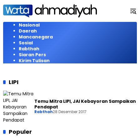
Langsung
ke
konten
Nasional
Daerah
Mancanegara
Sosial
Rabthah
Siaran Pers
Kirim Tulisan
LIPI
Temu Mitra LIPI, JAI Kebayoran Sampaikan
Pendapat
Rabthah
28 Desember 2017
Populer