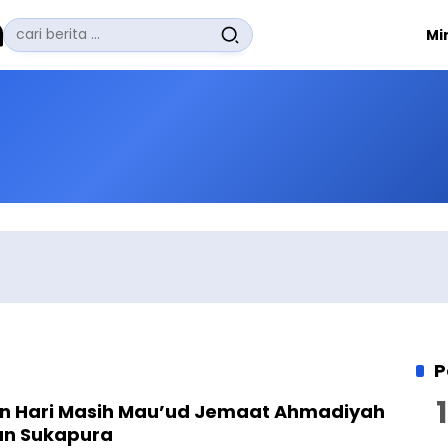
Pencarian
Mi
untuk:
#
Zuhairi Misrawi
#
Zoom
#
Zero Waste
#
Zaki Firdaus
#
Zafrullah Ahmad Pontoh
No Recent Searches Yet.
P
n Hari Masih Mau’ud Jemaat Ahmadiyah
an Sukapura