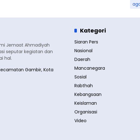
ag
Kategori
Siaran Pers
smi Jemaat Ahmadiyah
Nasional
si seputar kegiatan dan
 hal.
Daerah
Mancanegara
a, Kecamatan Gambir, Kota
Sosial
Rabthah
Kebangsaan
Keislaman
Organisasi
Video