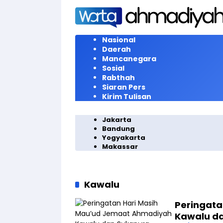
Langsung
ke
konten
Nasional
Daerah
Mancanegara
Sosial
Rabthah
Siaran Pers
Kirim Tulisan
Jakarta
Bandung
Yogyakarta
Makassar
Kawalu
Peringata
Kawalu d