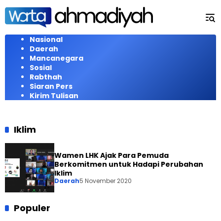
Langsung
ke
konten
Nasional
Daerah
Mancanegara
Sosial
Rabthah
Siaran Pers
Kirim Tulisan
Iklim
Wamen LHK Ajak Para Pemuda
Berkomitmen untuk Hadapi Perubahan
Iklim
Daerah
5 November 2020
Populer