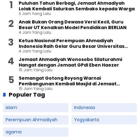
Puluhan Tahun Berbagi, Jemaat Ahmadiyah
Lolak Kembali Salurkan Sembako kepada Warga
3 Jam Yang Lalu
Anak Bukan Orang Dewasa Versi Kecil, Guru
Besar UT Kenalkan Model Pendidikan BERLIAN
4 Jam Yang Lalu
Ketua Nasional Perempuan Ahmadiyah
Indonesia Raih Gelar Guru Besar Universitas
4 Jam Yang Lalu
Terbuka
Jemaat Ahmadiyah Wonosobo Silaturahmi
Hangat dengan Jemaat GPdI Eben Haezer
15 Jam Yang Lalu
Semangat Gotong Royong Warnai
Pembangunan Kembali Masjid di Jemaat
15 Jam Yang Lalu
Ahmadiyah Sukapura
Populer Tag
islam
Indonesia
Perempuan Ahmadiyah
Yogyakarta
agama