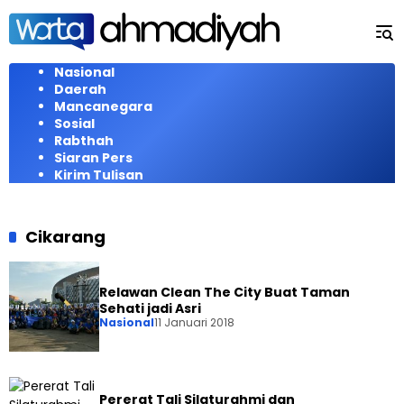
Langsung
ke
konten
Nasional
Daerah
Mancanegara
Sosial
Rabthah
Siaran Pers
Kirim Tulisan
Cikarang
Relawan Clean The City Buat Taman
Sehati jadi Asri
Nasional
11 Januari 2018
Pererat Tali Silaturahmi dan