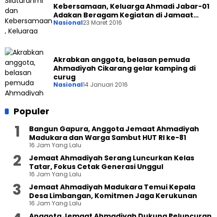
Kebersamaan, Keluarga Ahmadi Jabar-01
Adakan Beragam Kegiatan di Jamaat
Nasional
23 Maret 2016
Cikampek
Akrabkan anggota, belasan pemuda
Ahmadiyah Cikarang gelar kamping di
curug
Nasional
14 Januari 2016
Populer
Bangun Gapura, Anggota Jemaat Ahmadiyah
Madukara dan Warga Sambut HUT RI ke-81
16 Jam Yang Lalu
Jemaat Ahmadiyah Serang Luncurkan Kelas
Tatar, Fokus Cetak Generasi Unggul
16 Jam Yang Lalu
Jemaat Ahmadiyah Madukara Temui Kepala
Desa Limbangan, Komitmen Jaga Kerukunan
16 Jam Yang Lalu
Anggota Jemaat Ahmadiyah Dukung Peluncuran