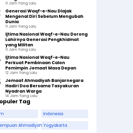
11 Jam Yang Lalu
Generasi Waqf-e-Nau Diajak
Mengenal Diri Sebelum Mengubah
Dunia
11 Jam Yang Lalu
Ijtima Nasional Waqf-e-Nau Dorong
Lahirnya Generasi Pengkhidmat
yang Militan
11 Jam Yang Lalu
Ijtima Nasional Waqf-e-Nau
Perkuat Pembinaan Calon
Pemimpin Jemaat Masa Depan
12 Jam Yang Lalu
Jemaat Ahmadiyah Banjarnegara
Hadiri Doa Bersama Tasyakuran
Nyadran Warga
14 Jam Yang Lalu
opuler Tag
am
Indonesia
rempuan Ahmadiyah
Yogyakarta