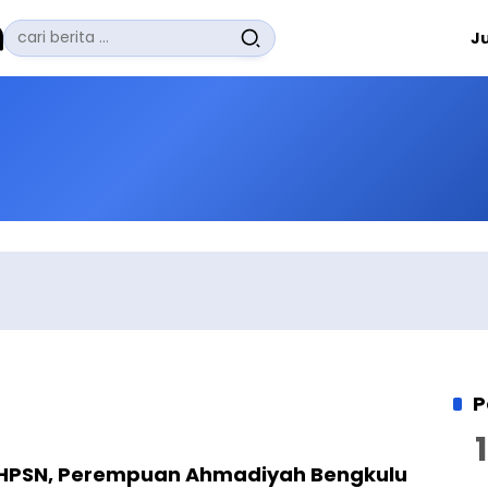
Pencarian
J
untuk:
#
Zuhairi Misrawi
#
Zoom
#
Zero Waste
#
Zaki Firdaus
#
Zafrullah Ahmad Pontoh
No Recent Searches Yet.
P
 HPSN, Perempuan Ahmadiyah Bengkulu