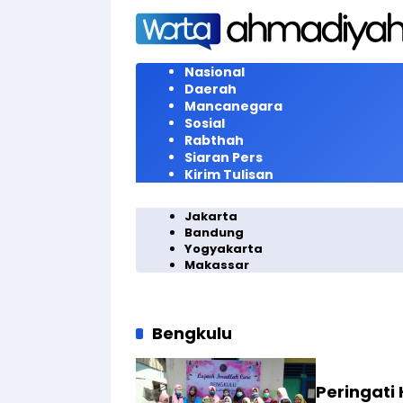
Langsung
ke
konten
Nasional
Daerah
Mancanegara
Sosial
Rabthah
Siaran Pers
Kirim Tulisan
Jakarta
Bandung
Yogyakarta
Makassar
Bengkulu
Peringati