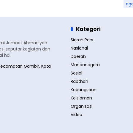
ag
Kategori
Siaran Pers
smi Jemaat Ahmadiyah
Nasional
si seputar kegiatan dan
 hal.
Daerah
Mancanegara
a, Kecamatan Gambir, Kota
Sosial
Rabthah
Kebangsaan
Keislaman
Organisasi
Video