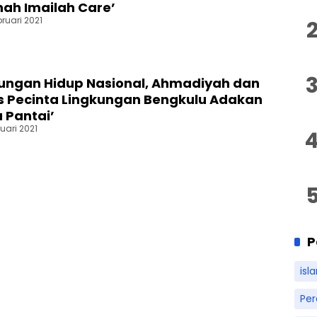
nah Imailah Care’
bruari 2021
kungan Hidup Nasional, Ahmadiyah dan
 Pecinta Lingkungan Bengkulu Adakan
a Pantai’
nuari 2021
P
isl
Pe