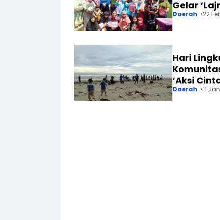
Gelar ‘Laj
Daerah
22 Fe
Hari Ling
Komunitas
‘Aksi Cint
Daerah
11 Ja