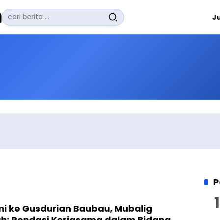
Pencarian
J
untuk:
#
Zuhairi Misrawi
#
Zoom
#
Zero Waste
#
Zaki Firdaus
#
Zafrullah Ahmad Pontoh
No Recent Searches Yet.
P
mi ke Gusdurian Baubau, Mubalig
h: Pondasi Kerjasama dalam Bidang