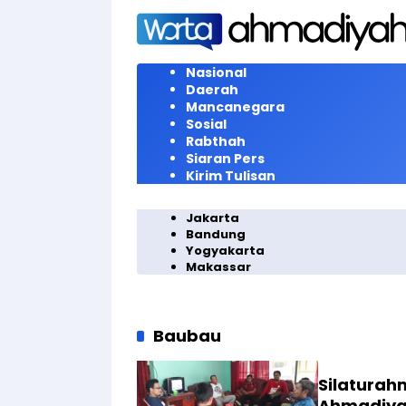
Langsung
ke
konten
Nasional
Daerah
Mancanegara
Sosial
Rabthah
Siaran Pers
Kirim Tulisan
Jakarta
Bandung
Yogyakarta
Makassar
Baubau
Silaturah
Ahmadiya