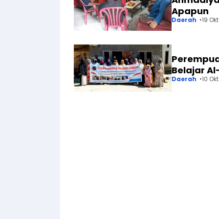
Apapun
Daerah
19 Ok
Perempua
Belajar A
Daerah
10 Ok