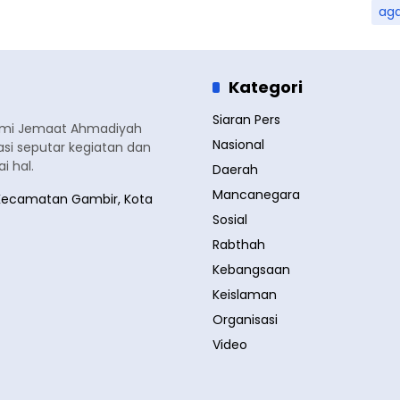
ag
Kategori
Siaran Pers
smi Jemaat Ahmadiyah
Nasional
si seputar kegiatan dan
 hal.
Daerah
Mancanegara
a, Kecamatan Gambir, Kota
Sosial
Rabthah
Kebangsaan
Keislaman
Organisasi
Video