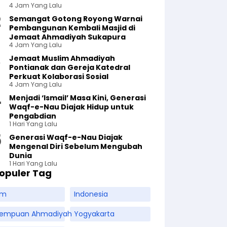
4 Jam Yang Lalu
Semangat Gotong Royong Warnai
Pembangunan Kembali Masjid di
Jemaat Ahmadiyah Sukapura
4 Jam Yang Lalu
Jemaat Muslim Ahmadiyah
Pontianak dan Gereja Katedral
Perkuat Kolaborasi Sosial
4 Jam Yang Lalu
Menjadi ‘Ismail’ Masa Kini, Generasi
Waqf-e-Nau Diajak Hidup untuk
Pengabdian
1 Hari Yang Lalu
Generasi Waqf-e-Nau Diajak
Mengenal Diri Sebelum Mengubah
Dunia
1 Hari Yang Lalu
opuler Tag
am
Indonesia
rempuan Ahmadiyah
Yogyakarta