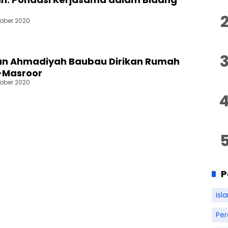
tober 2020
n Ahmadiyah Baubau Dirikan Rumah
l-Masroor
tober 2020
P
isl
Pe