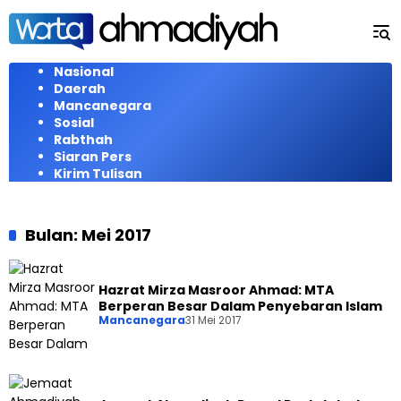
Langsung
ke
konten
Nasional
Daerah
Mancanegara
Sosial
Rabthah
Siaran Pers
Kirim Tulisan
Bulan:
Mei 2017
Hazrat Mirza Masroor Ahmad: MTA
Berperan Besar Dalam Penyebaran Islam
Mancanegara
31 Mei 2017